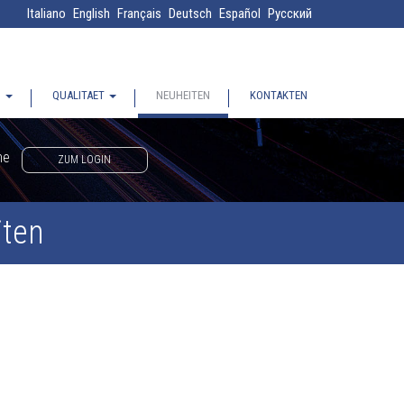
Italiano
English
Français
Deutsch
Español
Русский
S
QUALITAET
NEUHEITEN
KONTAKTEN
ne
ZUM LOGIN
iten