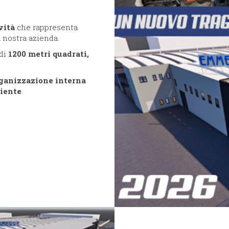
vità
che rappresenta
a nostra azienda.
di
1200 metri quadrati,
rganizzazione interna
ciente
.