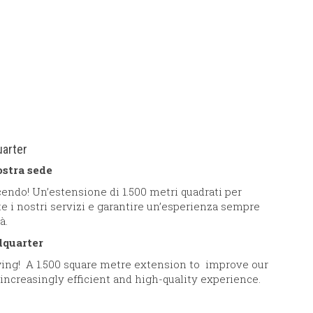
uarter
stra sede
cendo! Un’estensione di 1.500 metri quadrati per
e i nostri servizi e garantire un’esperienza sempre
à.
dquarter
wing! A 1.500 square metre extension to improve our
increasingly efficient and high-quality experience.