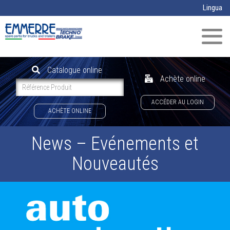
Aller au contenu principal
Lingua
Toggl
naviga
Catalogue online
Achète online
ACCÉDER AU LOGIN
ACHÈTE ONLINE
News – Evénements et
Nouveautés