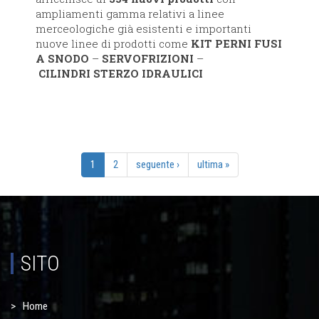
ampliamenti gamma relativi a linee
merceologiche già esistenti e importanti
nuove linee di prodotti come
KIT PERNI FUSI
A SNODO
–
SERVOFRIZIONI
–
CILINDRI
STERZO
IDRAULICI
1
2
seguente ›
ultima »
SITO
Home