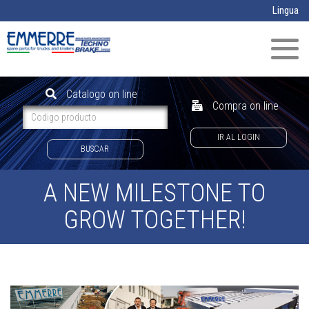
Pasar al contenido principal
Lingua
Toggl
naviga
Catalogo on line
Compra on line
IR AL LOGIN
BUSCAR
A NEW MILESTONE TO
GROW TOGETHER!